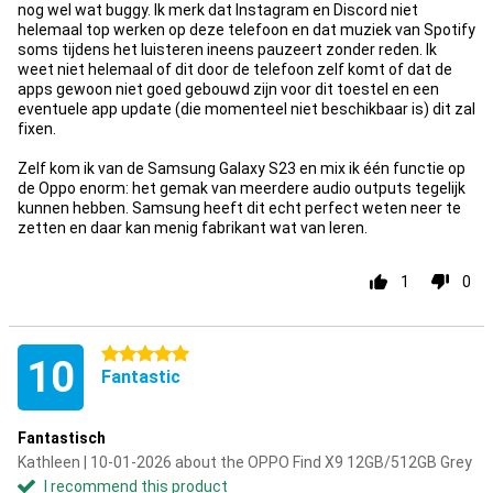
nog wel wat buggy. Ik merk dat Instagram en Discord niet
helemaal top werken op deze telefoon en dat muziek van Spotify
soms tijdens het luisteren ineens pauzeert zonder reden. Ik
weet niet helemaal of dit door de telefoon zelf komt of dat de
apps gewoon niet goed gebouwd zijn voor dit toestel en een
eventuele app update (die momenteel niet beschikbaar is) dit zal
fixen.
Zelf kom ik van de Samsung Galaxy S23 en mix ik één functie op
de Oppo enorm: het gemak van meerdere audio outputs tegelijk
kunnen hebben. Samsung heeft dit echt perfect weten neer te
zetten en daar kan menig fabrikant wat van leren.
1
0
5 stars
10
Fantastic
Fantastisch
Kathleen | 10-01-2026 about the OPPO Find X9 12GB/512GB Grey
I recommend this product