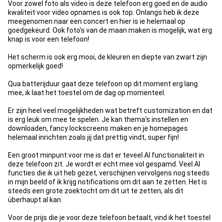
Voor zowel foto als video is deze telefoon erg goed en de audio
kwaliteit voor video opnames is ook top. Onlangs heb ik deze
meegenomen naar een concert en hier is ie helemaal op
goedgekeurd. Ook foto's van de maan maken is mogelijk, wat erg
knap is voor een telefoon!
Het scherm is ook erg mooi, de kleuren en diepte van zwart zijn
opmerkelijk goed!
Qua batterijduur gaat deze telefoon op dit moment erg lang
mee, ik laat het toestel om de dag op momenteel.
Er zijn heel veel mogelijkheden wat betreft customization en dat
is erg leuk om mee te spelen. Je kan thema's instellen en
downloaden, fancy lockscreens maken en je homepages
helemaal inrichten zoals jij dat prettig vindt, super fijn!
Een groot minpunt voor me is dat er teveel AI functionaliteit in
deze telefoon zit. Je wordt er echt mee vol gespamd. Veel AI
functies die ik uit heb gezet, verschijnen vervolgens nog steeds
in mijn beeld of ik krijg notifications om dit aan te zetten. Het is
steeds een grote zoektocht om dit uit te zetten, als dit
überhaupt al kan.
Voor de prijs die je voor deze telefoon betaalt, vind ik het toestel