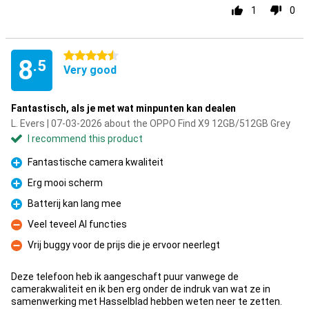
1
0
4.5 stars
8
.5
Very good
Fantastisch, als je met wat minpunten kan dealen
L. Evers | 07-03-2026 about the OPPO Find X9 12GB/512GB Grey
I recommend this product
Fantastische camera kwaliteit
Pro
Erg mooi scherm
Pro
Batterij kan lang mee
Pro
Veel teveel AI functies
Con
Vrij buggy voor de prijs die je ervoor neerlegt
Con
Deze telefoon heb ik aangeschaft puur vanwege de
camerakwaliteit en ik ben erg onder de indruk van wat ze in
samenwerking met Hasselblad hebben weten neer te zetten.