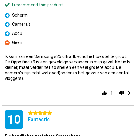
I recommend this product
Scherm
Pro
Camera's
Pro
Accu
Pro
Geen
Con
Ik kom van een Samsung s25 ultra. Ik vond het toestel te groot.
De Oppo find x9 is een geweldige vervanger in mijn geval. Net iets
kleiner, maar verder net zo snel en een veel grotere accu. De
camera's zijn echt wel goed(ondanks het gezeur van een aantal
vloggers).
1
0
5 stars
10
Fantastic