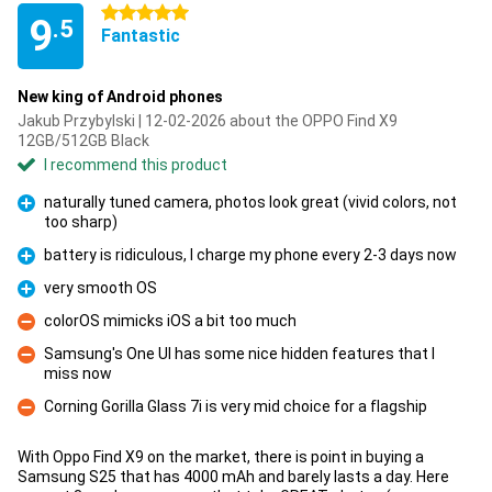
5 stars
9
.5
Fantastic
New king of Android phones
Jakub Przybylski | 12-02-2026 about the OPPO Find X9
12GB/512GB Black
I recommend this product
naturally tuned camera, photos look great (vivid colors, not
too sharp)
Pro
battery is ridiculous, I charge my phone every 2-3 days now
Pro
very smooth OS
Pro
colorOS mimicks iOS a bit too much
Con
Samsung's One UI has some nice hidden features that I
miss now
Con
Corning Gorilla Glass 7i is very mid choice for a flagship
Con
With Oppo Find X9 on the market, there is point in buying a
Samsung S25 that has 4000 mAh and barely lasts a day. Here