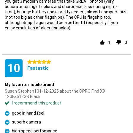
you get 3 modern cameras that take GREAT photos (very
accurate tuning of colors and sharpness, also during night-
time), huuuge battery and a pretty decent, almost compact size
(not too big as other flagships). The CPU is flagship too,
although Snapdragon would be a better fit (especially if you
enjoy emulation of older consoles).
1
0
5 stars
10
Fantastic
My favorite mobile brand
Susan Stephen | 31-12-2025 about the OPPO Find X9
12GB/512GB Black
I recommend this product
good in hand feel
Pro
superb camera
Pro
high speed perfomance