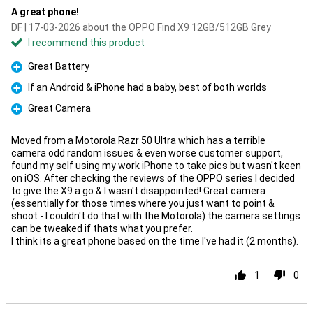
A great phone!
DF | 17-03-2026 about the OPPO Find X9 12GB/512GB Grey
I recommend this product
Great Battery
Pro
If an Android & iPhone had a baby, best of both worlds
Pro
Great Camera
Pro
Moved from a Motorola Razr 50 Ultra which has a terrible
camera odd random issues & even worse customer support,
found my self using my work iPhone to take pics but wasn't keen
on iOS. After checking the reviews of the OPPO series I decided
to give the X9 a go & I wasn't disappointed! Great camera
(essentially for those times where you just want to point &
shoot - I couldn't do that with the Motorola) the camera settings
can be tweaked if thats what you prefer.
I think its a great phone based on the time I've had it (2 months).
1
0