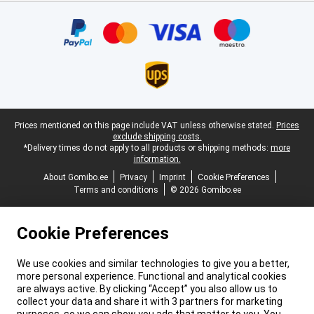
Certificates, payment methods, delivery service partners
Legal footer
Prices mentioned on this page include VAT unless otherwise stated.
Prices
exclude shipping costs.
*Delivery times do not apply to all products or shipping methods:
more
information.
About Gomibo.ee
Privacy
Imprint
Cookie Preferences
Terms and conditions
© 2026 Gomibo.ee
Cookie Preferences
We use cookies and similar technologies to give you a better,
more personal experience. Functional and analytical cookies
are always active. By clicking “Accept” you also allow us to
collect your data and share it with 3 partners for marketing