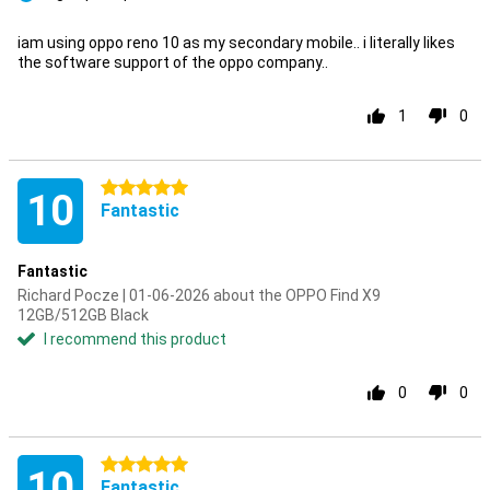
Pro
iam using oppo reno 10 as my secondary mobile.. i literally likes
the software support of the oppo company..
1
0
5 stars
10
Fantastic
Fantastic
Richard Pocze | 01-06-2026 about the OPPO Find X9
12GB/512GB Black
I recommend this product
0
0
5 stars
10
Fantastic