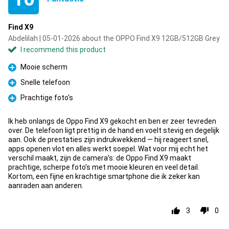
Find X9
Abdelilah | 05-01-2026 about the OPPO Find X9 12GB/512GB Grey
I recommend this product
Mooie scherm
Pro
Snelle telefoon
Pro
Prachtige foto's
Pro
Ik heb onlangs de Oppo Find X9 gekocht en ben er zeer tevreden
over. De telefoon ligt prettig in de hand en voelt stevig en degelijk
aan. Ook de prestaties zijn indrukwekkend — hij reageert snel,
apps openen vlot en alles werkt soepel. Wat voor mij echt het
verschil maakt, zijn de camera’s: de Oppo Find X9 maakt
prachtige, scherpe foto’s met mooie kleuren en veel detail.
Kortom, een fijne en krachtige smartphone die ik zeker kan
aanraden aan anderen.
3
0