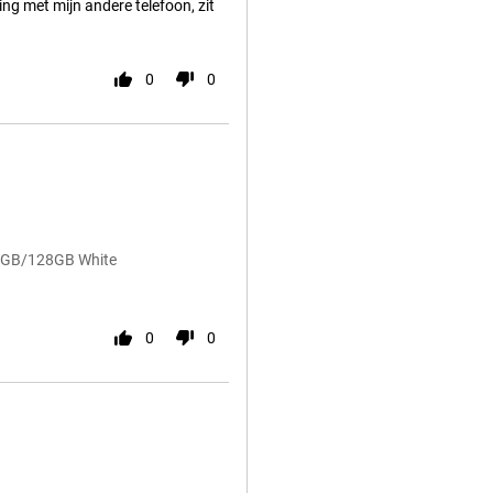
ing met mijn andere telefoon, zit
0
0
e 8GB/128GB White
0
0