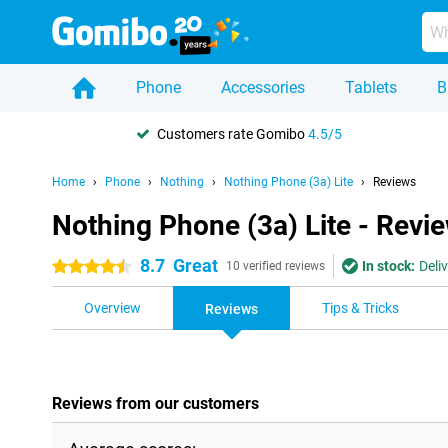
Phone
Accessories
Tablets
B
Customers rate Gomibo
4.5/5
Home
Phone
Nothing
Nothing Phone (3a) Lite
Reviews
Nothing Phone (3a) Lite - Revi
8.7
Great
In stock:
Deli
4.5 stars
10 verified reviews
Overview
Tips & Tricks
Reviews
Reviews from our customers