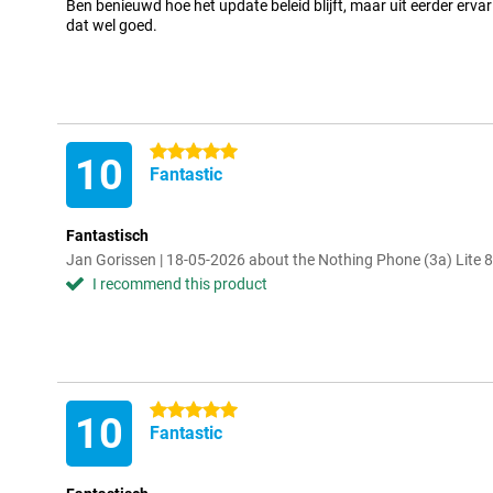
Ben benieuwd hoe het update beleid blijft, maar uit eerder ervar
dat wel goed.
5 stars
10
Fantastic
Fantastisch
Jan Gorissen | 18-05-2026 about the Nothing Phone (3a) Lit
I recommend this product
5 stars
10
Fantastic