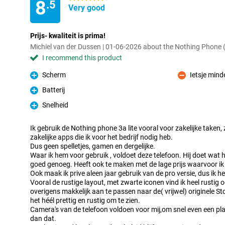
8
.5
Very good
Prijs- kwaliteit is prima!
Michiel van der Dussen | 01-06-2026 about the Nothing Phone
I recommend this product
Scherm
Ietsje min
Pro
Con
Batterij
Pro
Snelheid
Pro
Ik gebruik de Nothing phone 3a lite vooral voor zakelijke taken, 
zakelijke apps die ik voor het bedrijf nodig heb.
Dus geen spelletjes, gamen en dergelijke.
Waar ik hem voor gebruik , voldoet deze telefoon. Hij doet wat h
goed genoeg. Heeft ook te maken met de lage prijs waarvoor ik
Ook maak ik prive aleen jaar gebruik van de pro versie, dus ik h
Vooral de rustige layout, met zwarte iconen vind ik heel rustig 
overigens makkelijk aan te passen naar de( vrijwel) originele S
het héél prettig en rustig om te zien.
Camera's van de telefoon voldoen voor mij,om snel even een pla
dan dat.