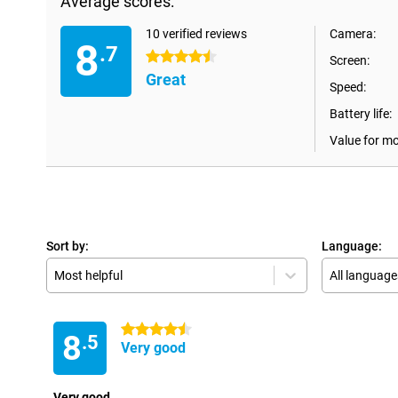
Average scores:
10 verified reviews
Camera:
8
.7
4.5 stars
Screen:
Great
Speed:
Battery life:
Value for m
Sort by:
Language:
Most helpful
All language
4.5 stars
8
.5
Very good
Very good