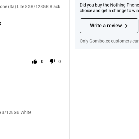
Did you buy the Nothing Phone
one (3a) Lite 8GB/128GB Black
choice and get a change to wi
5
Write a review
Only Gomibo.ee customers can 
0
0
 8GB/128GB White