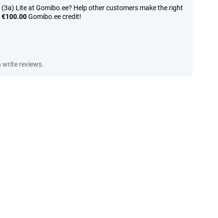
 (3a) Lite at Gomibo.ee? Help other customers make the right
n
€100.00
Gomibo.ee credit!
write reviews.