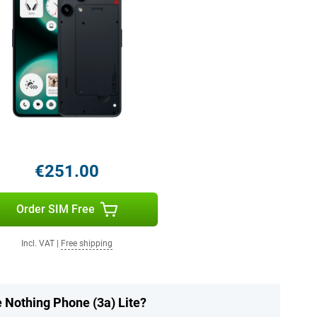
€251.00
Order SIM Free
Incl. VAT
|
Free shipping
e Nothing Phone (3a) Lite?