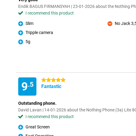
Endik BAGUS FIRMANSYAH | 23-01-2026 about the Nothing Ph
I recommend this product
Slim
No Jack 3,
Pro
Con
Tripple camera
Pro
5g
Pro
5 stars
9
.5
Fantastic
Outstanding phone.
David Lavan | 14-01-2026 about the Nothing Phone (3a) Lite
I recommend this product
Great Screen
Pro