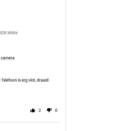
28GB White
 camera
! Telefoon is erg vlot, draaid
2
0