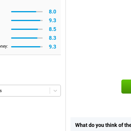
8.0
9.3
8.5
8.3
9.3
oney:
s
What do you think of th