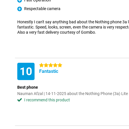
Fast Operation
Pro
Respectable camera
Pro
Honestly I can't say anything bad about the Nothing phone 3a lite
fantastic. Speed, looks, screen, even the camera is very respect
Also a very fast delivery courtesy of Gomibo.
5 stars
10
Fantastic
Best phone
Nauman Afzal | 14-11-2025 about the Nothing Phone (3a) Lit
I recommend this product