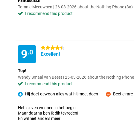
Fantastisch
Tomnie Meeuwsen | 26-03-2026 about the Nothing Phone (3a)
I recommend this product
4.5 stars
9
.0
Excellent
Top!
Wendy Smaal van Beest | 25-03-2026 about the Nothing Phone
I recommend this product
Hij doet gewoon alles wat hij moet doen
Beetje rare
Pro
Con
Het is even wennen in het begin .
Maar daarna ben ik dik tevreden!
En wil niet anders meer