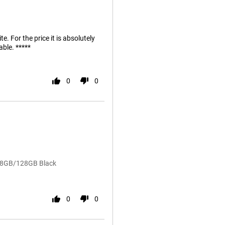
. For the price it is absolutely
able. *****
0
0
e 8GB/128GB Black
0
0