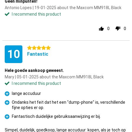
Geen minpunten!
Antonio Lopes | 19-01-2025 about the Maxcom MM918L Black
I recommend this product
0
0
5 stars
10
Fantastic
Hele goede aankoop geweest.
Mary | 05-01-2025 about the Maxcom MM918L Black
I recommend this product
lange accuduur
Pro
Ondanks het feit dat het een "dump-phone" is, verschillende
fijne opties er op.
Pro
Fantastisch duidelijke gebruiksaanwijzing er bij.
Pro
Simpel, duidelijk, goedkoop, lange accuduur: kopen, als je toch op