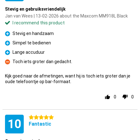
Stevig en gebruiksvriendelijk
Jan van Wees | 13-02-2026 about the Maxcom MM918L Black
I recommend this product
Stevig en handzaam
Pro
Simpel te bedienen
Pro
Lange accuduur
Pro
Toch iets groter dan gedacht.
Con
Kijk goed naar de afmetingen, want hij is toch iets groter dan je
oude telefoontje op bar-formaat.
0
0
5 stars
10
Fantastic