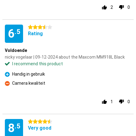
2
0
3.5 stars
6
.5
Rating
Voldoende
nicky vogelaar | 09-12-2024 about the Maxcom MM918L Black
I recommend this product
Handig in gebruik
Pro
Camera kwaliteit
Con
1
0
4.5 stars
8
.5
Very good