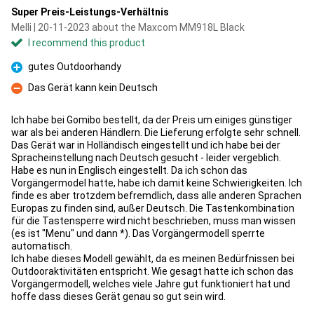
Super Preis-Leistungs-Verhältnis
Melli | 20-11-2023 about the Maxcom MM918L Black
I recommend this product
gutes Outdoorhandy
Pro
Das Gerät kann kein Deutsch
Con
Ich habe bei Gomibo bestellt, da der Preis um einiges günstiger
war als bei anderen Händlern. Die Lieferung erfolgte sehr schnell.
Das Gerät war in Holländisch eingestellt und ich habe bei der
Spracheinstellung nach Deutsch gesucht - leider vergeblich.
Habe es nun in Englisch eingestellt. Da ich schon das
Vorgängermodel hatte, habe ich damit keine Schwierigkeiten. Ich
finde es aber trotzdem befremdlich, dass alle anderen Sprachen
Europas zu finden sind, außer Deutsch. Die Tastenkombination
für die Tastensperre wird nicht beschrieben, muss man wissen
(es ist "Menu" und dann *). Das Vorgängermodell sperrte
automatisch.
Ich habe dieses Modell gewählt, da es meinen Bedürfnissen bei
Outdooraktivitäten entspricht. Wie gesagt hatte ich schon das
Vorgängermodell, welches viele Jahre gut funktioniert hat und
hoffe dass dieses Gerät genau so gut sein wird.