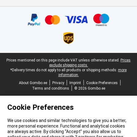
Certificates, payment methods, delivery service partners
Legal footer
Prices mentioned on this page include VAT unless otherwise stated.
Prices
exclude shipping costs.
*Delivery times do not apply to all products or shipping methods:
more
information.
About Gomibo.ee
Privacy
Imprint
Cookie Preferences
Terms and conditions
© 2026 Gomibo.ee
Cookie Preferences
We use cookies and similar technologies to give you a better,
more personal experience. Functional and analytical cookies
are always active. By clicking “Accept” you also allow us to