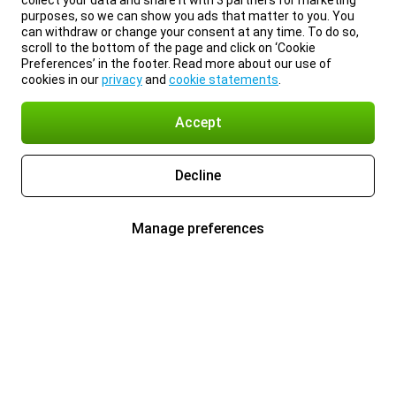
collect your data and share it with 3 partners for marketing
purposes, so we can show you ads that matter to you. You
can withdraw or change your consent at any time. To do so,
scroll to the bottom of the page and click on ‘Cookie
Preferences’ in the footer. Read more about our use of
cookies in our
privacy
and
cookie statements
.
Accept
Decline
Manage preferences