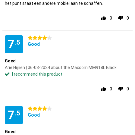
het punt staat een andere mobiel aan te schaffen.
0
0
4 stars
7
.5
Good
Goed
Arie Hijnen | 06-03-2024 about the Maxcom MM918L Black
I recommend this product
0
0
4 stars
7
.5
Good
Goed