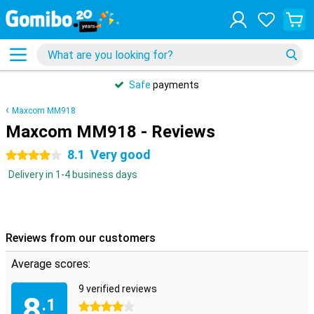
Safe
payments
Maxcom MM918
Maxcom MM918 - Reviews
8.1
Very good
4 stars
Delivery in 1-4 business days
Reviews from our customers
Average scores:
9 verified reviews
8
.1
4 stars