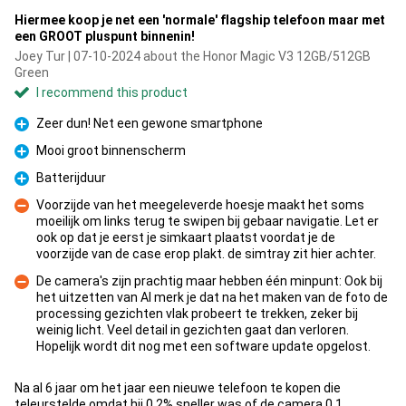
Hiermee koop je net een 'normale' flagship telefoon maar met
een GROOT pluspunt binnenin!
Joey Tur | 07-10-2024 about the Honor Magic V3 12GB/512GB
Green
I recommend this product
Zeer dun! Net een gewone smartphone
Pro
Mooi groot binnenscherm
Pro
Batterijduur
Pro
Voorzijde van het meegeleverde hoesje maakt het soms
moeilijk om links terug te swipen bij gebaar navigatie. Let er
ook op dat je eerst je simkaart plaatst voordat je de
Con
voorzijde van de case erop plakt. de simtray zit hier achter.
De camera's zijn prachtig maar hebben één minpunt: Ook bij
het uitzetten van AI merk je dat na het maken van de foto de
processing gezichten vlak probeert te trekken, zeker bij
Con
weinig licht. Veel detail in gezichten gaat dan verloren.
Hopelijk wordt dit nog met een software update opgelost.
Na al 6 jaar om het jaar een nieuwe telefoon te kopen die
teleurstelde omdat hij 0,2% sneller was of de camera 0,1