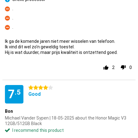
Pro
.
Con
.
Con
.
Con
Ik ga de komende jaren niet meer wisselen van telefoon.
Ik vind dit wel zo'n geweldig toestel.
Hij is wat duurder, maar prijs kwaliteit is ontzettend goed.
2
0
4 stars
7
.5
Good
Bon
Michael Vander Sypen | 18-05-2025 about the Honor Magic V3
12GB/512GB Black
I recommend this product