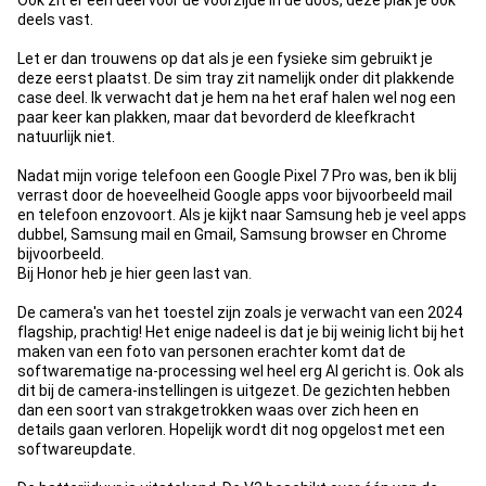
Ook zit er een deel voor de voorzijde in de doos, deze plak je ook
deels vast.
Let er dan trouwens op dat als je een fysieke sim gebruikt je
deze eerst plaatst. De sim tray zit namelijk onder dit plakkende
case deel. Ik verwacht dat je hem na het eraf halen wel nog een
paar keer kan plakken, maar dat bevorderd de kleefkracht
natuurlijk niet.
Nadat mijn vorige telefoon een Google Pixel 7 Pro was, ben ik blij
verrast door de hoeveelheid Google apps voor bijvoorbeeld mail
en telefoon enzovoort. Als je kijkt naar Samsung heb je veel apps
dubbel, Samsung mail en Gmail, Samsung browser en Chrome
bijvoorbeeld.
Bij Honor heb je hier geen last van.
De camera's van het toestel zijn zoals je verwacht van een 2024
flagship, prachtig! Het enige nadeel is dat je bij weinig licht bij het
maken van een foto van personen erachter komt dat de
softwarematige na-processing wel heel erg AI gericht is. Ook als
dit bij de camera-instellingen is uitgezet. De gezichten hebben
dan een soort van strakgetrokken waas over zich heen en
details gaan verloren. Hopelijk wordt dit nog opgelost met een
softwareupdate.