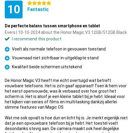
5 stars
10
Fantastic
De perfecte balans tussen smartphone en tablet
Evers | 10-10-2024 about the Honor Magic V3 12GB/512GB Black
I recommend this product
Voelt als normale telefoon in gevouwen toestand
Pro
Vouwnaad niet zichtbaar in uitgeklapte stand
Pro
Kwaliteit beide schermen uitstekend
Pro
De Honor Magic V3 heeft me echt overtuigd wat betreft
vouwbare telefoons. Het is zo'n gaaf apparaat! Toen ik hem voor
het eerst openvouwde, was ik verbaasd over hoe groot het
scherm is. Het is alsof je een kleine tablet bij je hebt. Ideaal voor
het kijken van series of films en multitasking dankzij allerlei
slimme features van Magic OS.
Wat me ook opvalt is hoe dun en licht hij is. Je merkt eigenlijk niet
dat je een opvouwbare telefoon bij je hebt. Het toestel voelt
desondanks stevig aan. De camera maakt ook heel degelijke