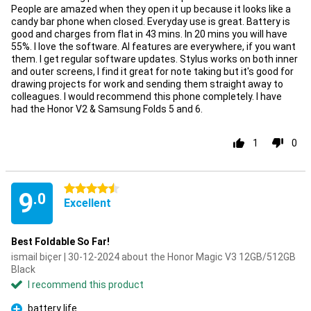
People are amazed when they open it up because it looks like a
candy bar phone when closed. Everyday use is great. Battery is
good and charges from flat in 43 mins. In 20 mins you will have
55%. I love the software. AI features are everywhere, if you want
them. I get regular software updates. Stylus works on both inner
and outer screens, I find it great for note taking but it's good for
drawing projects for work and sending them straight away to
colleagues. I would recommend this phone completely. I have
had the Honor V2 & Samsung Folds 5 and 6.
1
0
4.5 stars
9
.0
Excellent
Best Foldable So Far!
ismail biçer | 30-12-2024 about the Honor Magic V3 12GB/512GB
Black
I recommend this product
battery life