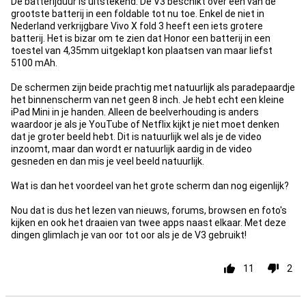
De batterijduur is uitstekend. De V3 beschikt over één van de
grootste batterij in een foldable tot nu toe. Enkel de niet in
Nederland verkrijgbare Vivo X fold 3 heeft een iets grotere
batterij. Het is bizar om te zien dat Honor een batterij in een
toestel van 4,35mm uitgeklapt kon plaatsen van maar liefst
5100 mAh.
De schermen zijn beide prachtig met natuurlijk als paradepaardje
het binnenscherm van net geen 8 inch. Je hebt echt een kleine
iPad Mini in je handen. Alleen de beelverhouding is anders
waardoor je als je YouTube of Netflix kijkt je niet moet denken
dat je groter beeld hebt. Dit is natuurlijk wel als je de video
inzoomt, maar dan wordt er natuurlijk aardig in de video
gesneden en dan mis je veel beeld natuurlijk.
Wat is dan het voordeel van het grote scherm dan nog eigenlijk?
Nou dat is dus het lezen van nieuws, forums, browsen en foto's
kijken en ook het draaien van twee apps naast elkaar. Met deze
dingen glimlach je van oor tot oor als je de V3 gebruikt!
11
2