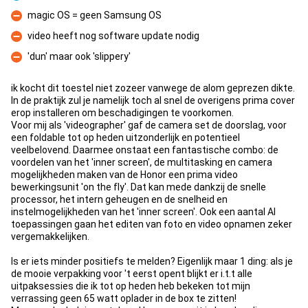
Pro
magic OS = geen Samsung OS
Con
video heeft nog software update nodig
Con
'dun' maar ook 'slippery'
Con
ik kocht dit toestel niet zozeer vanwege de alom geprezen dikte.
In de praktijk zul je namelijk toch al snel de overigens prima cover
erop installeren om beschadigingen te voorkomen.
Voor mij als 'videographer' gaf de camera set de doorslag, voor
een foldable tot op heden uitzonderlijk en potentieel
veelbelovend. Daarmee onstaat een fantastische combo: de
voordelen van het 'inner screen', de multitasking en camera
mogelijkheden maken van de Honor een prima video
bewerkingsunit 'on the fly'. Dat kan mede dankzij de snelle
processor, het intern geheugen en de snelheid en
instelmogelijkheden van het 'inner screen'. Ook een aantal AI
toepassingen gaan het editen van foto en video opnamen zeker
vergemakkelijken.
Is er iets minder positiefs te melden? Eigenlijk maar 1 ding: als je
de mooie verpakking voor 't eerst opent blijkt er i.t.t alle
uitpaksessies die ik tot op heden heb bekeken tot mijn
verrassing geen 65 watt oplader in de box te zitten!