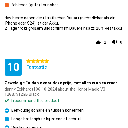
fehlende (gute) Launcher
Con
das beste neben der ultraflachen Bauart (nicht dicker als ein
iPhone oder S24) ist der Akku...
2 Tage trotz großem Bildschirm im Dauereinsatz: 20% Restakku
2
0
5 stars
10
Fantastic
Geweldige Foldable voor deze prijs, met alles erop en eraan .
danny Eckhardt | 06-10-2024 about the Honor Magic V3
12GB/512GB Black
I recommend this product
Eenvoudig schakelen tussen schermen
Pro
Lange batterijduur bij intensief gebruik
Pro
Snelle processor