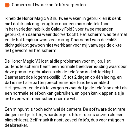
Camera software kan foto's verpesten
Con
Ik heb de Honor Magic V3 nu twee weken in gebruik, en ik denk
niet dat ik ook nog terug kan naar een normale telefoon.
In het verleden heb ik de Galaxy Fold3 voor twee maanden
gebruikt, en daarna weer doorverkocht. Het scherm was té smal
en de batterijduur was zeer matig. Daarnaast was de Fold3
dichtgeklapt gewoon niet werkbaar voor mij vanwege de dikte,
het gewicht en het scherm.
De Honor Magic V3 lost al die problemen voor mij op. Het
buitenste scherm heeft een normale beeldverhouding waardoor
deze prima te gebruiken is als de telefoon is dichtgeklapt.
Daarnaast doe ik gemakkelijk 1,5 tot 2 dagen op één lading, en
dat is met alle batterijbeschermende functies enabled.
Het gewicht en de dikte zorgen ervoor dat je de telefoon echt als
een normale telefoon kan gebruiken, en open kan klappen als je
net even wat meer schermruimte wilt.
Een minpunt is toch echt wel de camera. De software doet rare
dingen met je foto's, waardoor je foto's er soms uitzien als een
olieschilderij. Zelf maak ik nooit zoveel foto's, dus voor mij geen
dealbreaker.