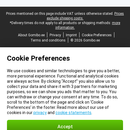
Legal footer
Prices mentioned on this page include VAT unless otherwise stated.
Prices
exclude shipping costs.
*Delivery times do not apply to all products or shipping methods:
more
information.
About Gomibo.ee
Privacy
Imprint
Cookie Preferences
Terms and conditions
© 2026 Gomibo.ee
Cookie Preferences
We use cookies and similar technologies to give you a better,
more personal experience. Functional and analytical cookies
are always active. By clicking “Accept” you also allow us to
collect your data and share it with 3 partners for marketing
purposes, so we can show you ads that matter to you. You
can withdraw or change your consent at any time. To do so,
scroll to the bottom of the page and click on ‘Cookie
Preferences’ in the footer. Read more about our use of
cookies in our
privacy
and
cookie statements
.
Accept