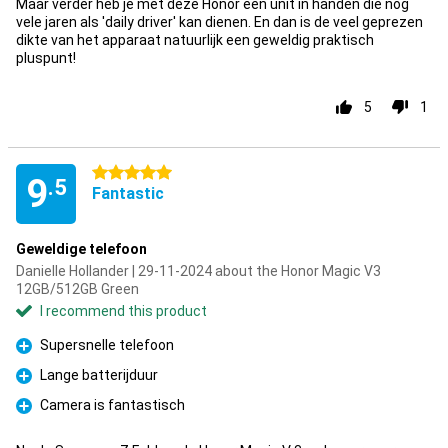
Maar verder heb je met deze Honor een unit in handen die nog
vele jaren als 'daily driver' kan dienen. En dan is de veel geprezen
dikte van het apparaat natuurlijk een geweldig praktisch
pluspunt!
5
1
5 stars
9
.5
Fantastic
Geweldige telefoon
Danielle Hollander | 29-11-2024 about the Honor Magic V3
12GB/512GB Green
I recommend this product
Supersnelle telefoon
Pro
Lange batterijduur
Pro
Camera is fantastisch
Pro