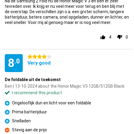
Na de Samsung Z Fold nu de Honor Magic V 3 en ben er zeer
tevreden over. Ik krijg er nu veel meer voor terug en ben blij met
de overstap. De verschillen zijn o.a. een groter scherm, langere
batterijduur, betere camera, snel opgeladen, dunner en lichter, en
veel sneller. Voor mij al genoeg maar er is nog veel meer.
4
0
4 stars
8
.0
Very good
De foldable uit de toekomst
Ben | 13-10-2024 about the Honor Magic V3 12GB/512GB Black
I recommend this product
Ongelooflijk dun en licht voor een foldable
Pro
Prima batterijduur
Pro
Snelladen
Pro
Stevig aan de prijs
Con