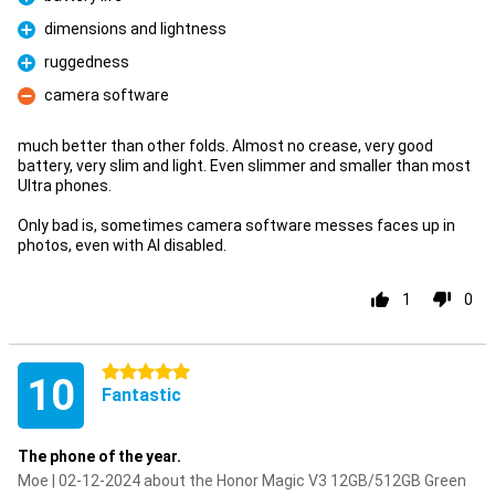
Pro
dimensions and lightness
Pro
ruggedness
Pro
camera software
Con
much better than other folds. Almost no crease, very good
battery, very slim and light. Even slimmer and smaller than most
Ultra phones.
Only bad is, sometimes camera software messes faces up in
photos, even with AI disabled.
1
0
5 stars
10
Fantastic
The phone of the year.
Moe | 02-12-2024 about the Honor Magic V3 12GB/512GB Green