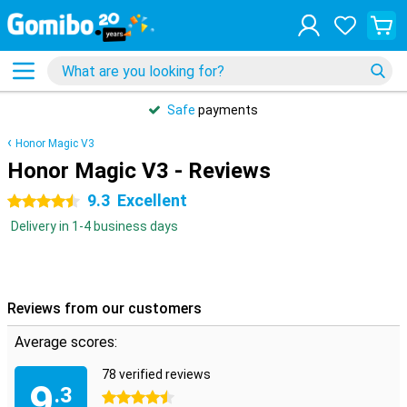
Safe
payments
Honor Magic V3
Honor Magic V3 - Reviews
9.3
Excellent
4.5 stars
Delivery in 1-4 business days
Reviews from our customers
Average scores:
78 verified reviews
9
.3
4.5 stars