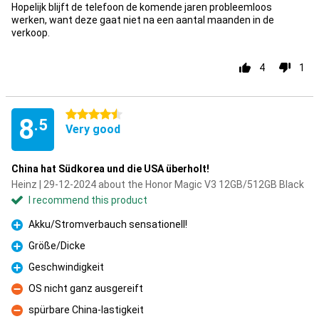
Hopelijk blijft de telefoon de komende jaren probleemloos
werken, want deze gaat niet na een aantal maanden in de
verkoop.
4
1
4.5 stars
8
.5
Very good
China hat Südkorea und die USA überholt!
Heinz | 29-12-2024 about the Honor Magic V3 12GB/512GB Black
I recommend this product
Akku/Stromverbauch sensationell!
Pro
Größe/Dicke
Pro
Geschwindigkeit
Pro
OS nicht ganz ausgereift
Con
spürbare China-lastigkeit
Con