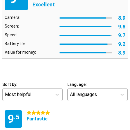
Excellent
8.9
Camera:
9.8
Screen:
9.7
Speed:
9.2
Battery life:
8.9
Value for money:
Sort by:
Language:
Most helpful
All languages
5 stars
9
.5
Fantastic