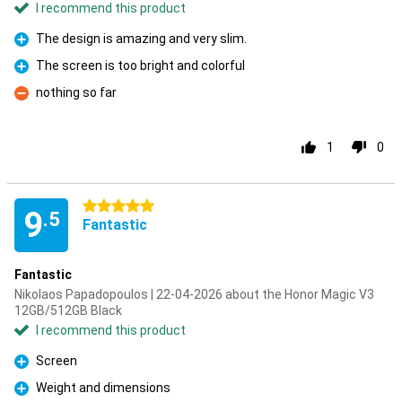
I recommend this product
The design is amazing and very slim.
Pro
The screen is too bright and colorful
Pro
nothing so far
Con
1
0
5 stars
9
.5
Fantastic
Fantastic
Nikolaos Papadopoulos | 22-04-2026 about the Honor Magic V3
12GB/512GB Black
I recommend this product
Screen
Pro
Weight and dimensions
Pro