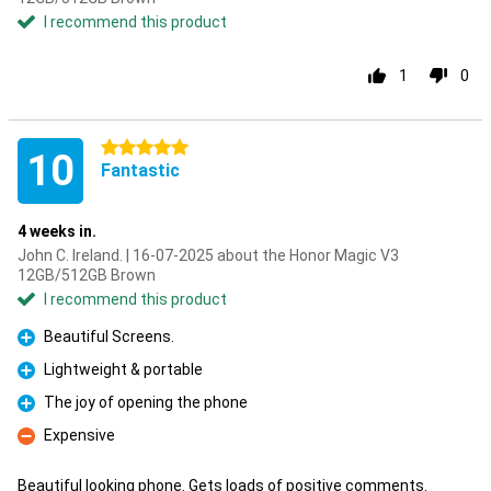
I recommend this product
1
0
5 stars
10
Fantastic
4 weeks in.
John C. Ireland. | 16-07-2025 about the Honor Magic V3
12GB/512GB Brown
I recommend this product
Beautiful Screens.
Pro
Lightweight & portable
Pro
The joy of opening the phone
Pro
Expensive
Con
Beautiful looking phone. Gets loads of positive comments.