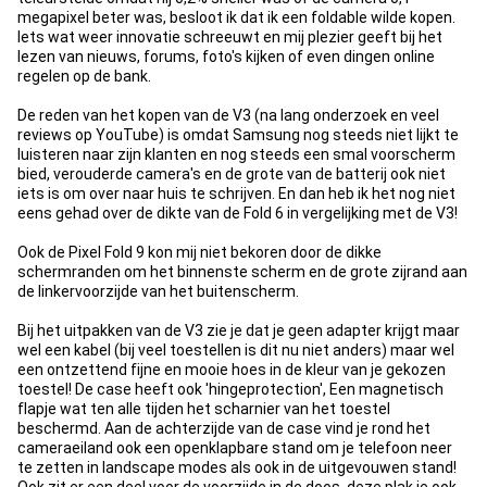
megapixel beter was, besloot ik dat ik een foldable wilde kopen.
Iets wat weer innovatie schreeuwt en mij plezier geeft bij het
lezen van nieuws, forums, foto's kijken of even dingen online
regelen op de bank.
De reden van het kopen van de V3 (na lang onderzoek en veel
reviews op YouTube) is omdat Samsung nog steeds niet lijkt te
luisteren naar zijn klanten en nog steeds een smal voorscherm
bied, verouderde camera's en de grote van de batterij ook niet
iets is om over naar huis te schrijven. En dan heb ik het nog niet
eens gehad over de dikte van de Fold 6 in vergelijking met de V3!
Ook de Pixel Fold 9 kon mij niet bekoren door de dikke
schermranden om het binnenste scherm en de grote zijrand aan
de linkervoorzijde van het buitenscherm.
Bij het uitpakken van de V3 zie je dat je geen adapter krijgt maar
wel een kabel (bij veel toestellen is dit nu niet anders) maar wel
een ontzettend fijne en mooie hoes in de kleur van je gekozen
toestel! De case heeft ook 'hingeprotection', Een magnetisch
flapje wat ten alle tijden het scharnier van het toestel
beschermd. Aan de achterzijde van de case vind je rond het
cameraeiland ook een openklapbare stand om je telefoon neer
te zetten in landscape modes als ook in de uitgevouwen stand!