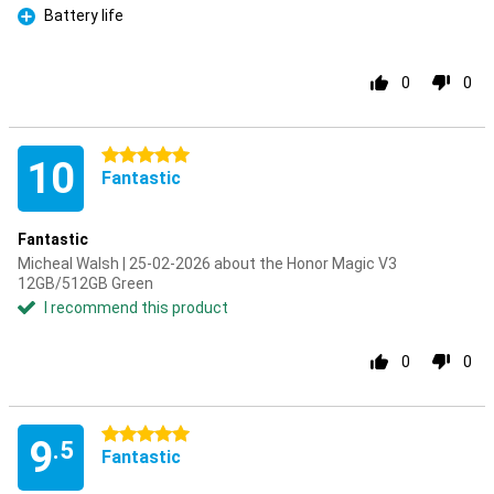
Battery life
Pro
0
0
5 stars
10
Fantastic
Fantastic
Micheal Walsh | 25-02-2026 about the Honor Magic V3
12GB/512GB Green
I recommend this product
0
0
5 stars
9
.5
Fantastic