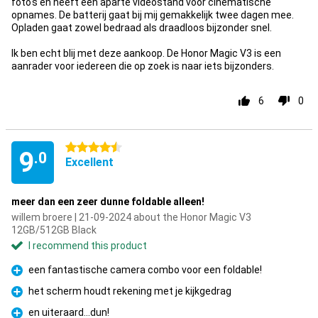
foto's en heeft een aparte videostand voor cinematische
opnames. De batterij gaat bij mij gemakkelijk twee dagen mee.
Opladen gaat zowel bedraad als draadloos bijzonder snel.
Ik ben echt blij met deze aankoop. De Honor Magic V3 is een
aanrader voor iedereen die op zoek is naar iets bijzonders.
6
0
4.5 stars
9
.0
Excellent
meer dan een zeer dunne foldable alleen!
willem broere | 21-09-2024 about the Honor Magic V3
12GB/512GB Black
I recommend this product
een fantastische camera combo voor een foldable!
Pro
het scherm houdt rekening met je kijkgedrag
Pro
en uiteraard...dun!