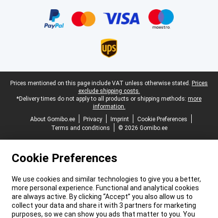
Certificates, payment methods, delivery service partners
Legal footer
Prices mentioned on this page include VAT unless otherwise stated.
Prices
exclude shipping costs.
*Delivery times do not apply to all products or shipping methods:
more
information.
About Gomibo.ee
Privacy
Imprint
Cookie Preferences
Terms and conditions
© 2026 Gomibo.ee
Cookie Preferences
We use cookies and similar technologies to give you a better,
more personal experience. Functional and analytical cookies
are always active. By clicking “Accept” you also allow us to
collect your data and share it with 3 partners for marketing
purposes, so we can show you ads that matter to you. You