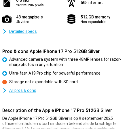
6.3 inch
5G-internet
2622x1206 pixels
48 megapixels
512 GB memory
4k video
Non-expandable
Detailed specs
Pros & cons Apple iPhone 17 Pro 512GB Silver
Advanced camera system with three 48MP lenses for razor-
sharp photos in any situation
Pro
Ultra-fast A19 Pro chip for powerful performance
Pro
Storage not expandable with SD card
Con
All pros & cons
Description of the Apple iPhone 17 Pro 512GB Silver
De Apple iPhone 17 Pro 512GB Silver is op 9 september 2025
officieel onthuld en staat sindsdien bekend als de krachtigste
iPhone ooit. Met een compleet nieuw design, indrukwekkende